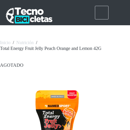
Saltar
al
contenido
Inicio
/
Nutrición
/
Total Energy Fruit Jelly Peach Orange and Lemon 42G
AGOTADO